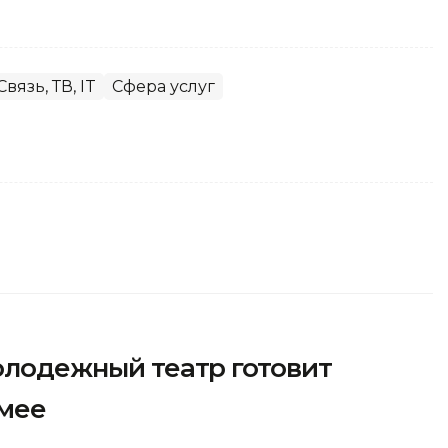
Связь, ТВ, IT
Сфера услуг
молодежный театр готовит
емее