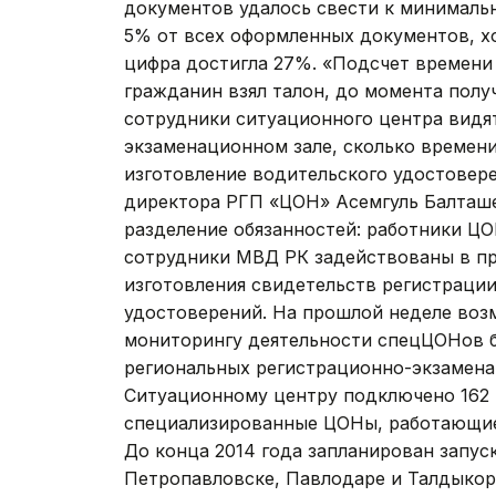
документов удалось свести к минимальн
5% от всех оформленных документов, хо
цифра достигла 27%. «Подсчет времени 
гражданин взял талон, до момента полу
сотрудники ситуационного центра видят
экзаменационном зале, сколько времени
изготовление водительского удостовере
директора РГП «ЦОН» Асемгуль Балташе
разделение обязанностей: работники Ц
сотрудники МВД РК задействованы в пр
изготовления свидетельств регистраци
удостоверений. На прошлой неделе воз
мониторингу деятельности спецЦОНов 
региональных регистрационно-экзамена
Ситуационному центру подключено 162 ц
специализированные ЦОНы, работающие в
До конца 2014 года запланирован запус
Петропавловске, Павлодаре и Талдыкор