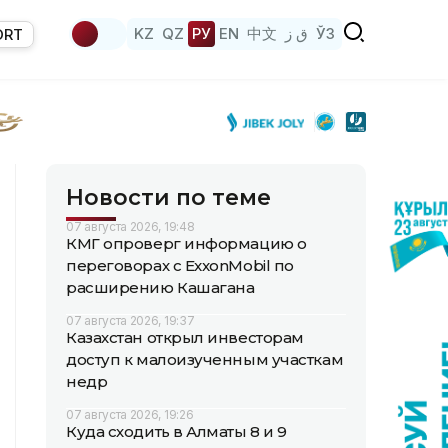
KZ
QZ
РУ
EN
中文
ق ز
ЎЗ
ORT
Новости по теме
07 августа 2026, 19:48
КМГ опроверг информацию о
переговорах с ExxonMobil по
расширению Кашагана
07 августа 2026, 19:37
Казахстан открыл инвесторам
доступ к малоизученным участкам
недр
07 августа 2026, 19:26
Куда сходить в Алматы 8 и 9