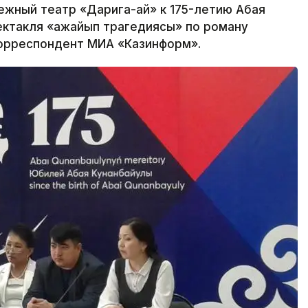
ный театр «Дарига-ай» к 175-летию Абая
ектакля «Ғажайып трагедиясы» по роману
корреспондент МИА «Казинформ».