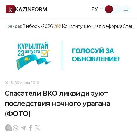
KAZINFORM
РУ
Выборы-2026
Конституционная реформа
Спецп
Тренды:
10:15, 30 Июля 2016
Спасатели ВКО ликвидируют
последствия ночного урагана
(ФОТО)