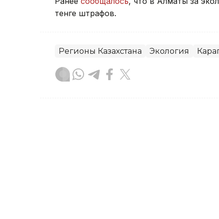
Ранее
сообщалось
, что в Алматы за эк
тенге штрафов.
Регионы Казахстана
Экология
Кара
Айзада Агильбаева
Автор
00:13, 05 Августа 2026
1800 электрощитов в год
колонии Карагандинской