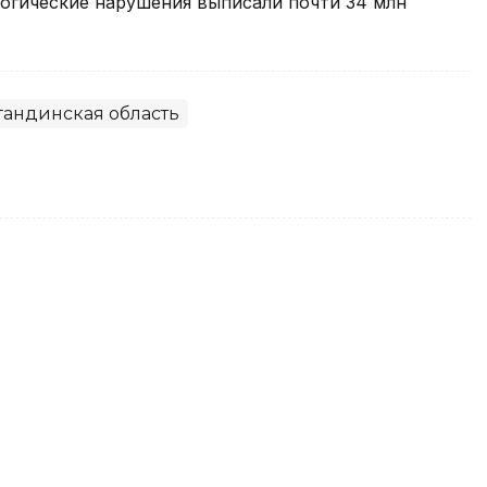
ологические нарушения выписали почти 34 млн
гандинская область
 планируют выпускать в
 области