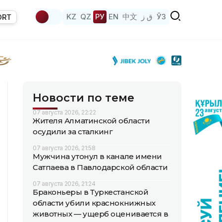
KZ
QZ
РУ
EN
中文
ق ز
ЎЗ
ORT
Новости по теме
07 августа 2026, 22:22
Жителя Алматинской области
осудили за сталкинг
07 августа 2026, 21:58
Мужчина утонул в канале имени
Сатпаева в Павлодарской области
07 августа 2026, 21:24
Браконьеры в Туркестанской
области убили краснокнижных
животных — ущерб оценивается в