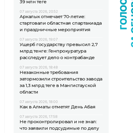
39 млн теңге
07 августа 2026, 20:52
Аркалык отмечает 70-летие:
стартовали областная спартакиада
и праздничные мероприятия
07 августа 2026, 19:07
Ущерб государству превысил 2,7
млрд тенге: Генпрокуратура
расследует дело о контрабанде
07 августа 2026, 18:48
Незаконные требования
затормозили строительство завода
за 1,3 млрд теңге в Мангистауской
области
07 августа 2026, 18:00
Как в Алматы отметят День Абая
07 августа 2026, 17:58
Не проконтролировал и не знал:
что заявили подсудимые по делу