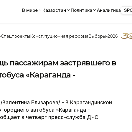
В мире
Казахстан
Политика
Аналитика
SP
е
Спецпроекты
Конституционная реформа
Выборы-2026
щь пассажирам застрявшего в
обуса «Караганда -
Валентина Елизарова/ - В Карагандинской
угороднего автобуса «Караганда -
ообщает в четверг пресс-служба ДЧС