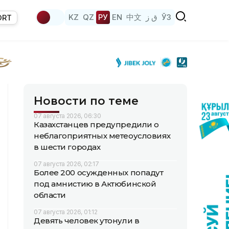
KZ
QZ
РУ
EN
中文
ق ز
ЎЗ
ORT
Новости по теме
07 августа 2026, 06:30
Казахстанцев предупредили о
неблагоприятных метеоусловиях
в шести городах
07 августа 2026, 02:17
Более 200 осужденных попадут
под амнистию в Актюбинской
области
07 августа 2026, 01:12
Девять человек утонули в