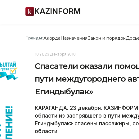
KAZINFORM
Акорда
Назначения
Закон и порядок
Дось
Тренды:
10:21, 23 Декабря 2010
Спасатели оказали помо
пути междугороднего авт
Егиндыбулак»
КАРАГАНДА. 23 декабря. КАЗИНФОРМ /
области из застрявшего в пути межд
Егиндыбулак» спасены пассажиры, с
области.