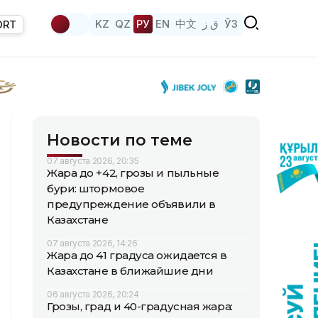
KZ
QZ
РУ
EN
中文
ق ز
ЎЗ
ORT
Новости по теме
07 августа 2026, 20:35
Жара до +42, грозы и пыльные
бури: штормовое
предупреждение объявили в
Казахстане
07 августа 2026, 14:26
Жара до 41 градуса ожидается в
Казахстане в ближайшие дни
06 августа 2026, 20:24
Грозы, град и 40-градусная жара: