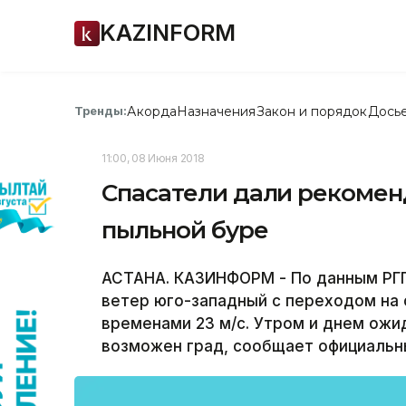
KAZINFORM
Акорда
Назначения
Закон и порядок
Дось
Тренды:
11:00, 08 Июня 2018
Спасатели дали рекоменд
пыльной буре
АСТАНА. КАЗИНФОРМ - По данным РГП
ветер юго-западный с переходом на 
временами 23 м/с. Утром и днем ожид
возможен град, сообщает официальны