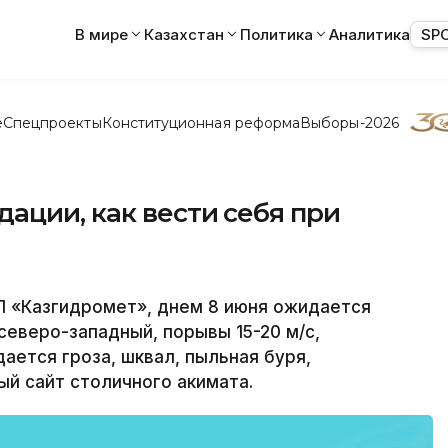
В мире
Казахстан
Политика
Аналитика
SP
е
Спецпроекты
Конституционная реформа
Выборы-2026
ации, как вести себя при
 «Казгидромет», днем 8 июня ожидается
северо-западный, порывы 15-20 м/с,
ается гроза, шквал, пыльная буря,
й сайт столичного акимата.