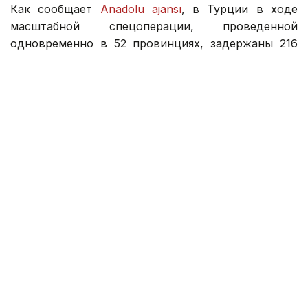
Как сообщает
Anadolu ajansı
, в Турции в ходе
масштабной спецоперации, проведенной
одновременно в 52 провинциях, задержаны 216
человек, подозреваемых в распространении
материалов, пропагандирующих преступные
группировки, а также в попытках вербовки
участников через социальные сети
и мессенджеры.
По данным МВД страны, подозреваемые
создавали группы в коммуникационных сервисах,
где публиковали сообщения о поиске
исполнителей преступлений и предлагали свои
услуги. Одновременно, они размещали
в социальных сетях материалы с восхвалением
преступлений и преступников, угрозами,
оскорблениями и пропагандой криминальных
организаций.