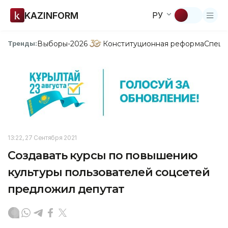
KAZINFORM
РУ
Выборы-2026
Конституционная реформа
Спецп
Тренды:
13:22, 27 Сентября 2021
Создавать курсы по повышению
культуры пользователей соцсетей
предложил депутат