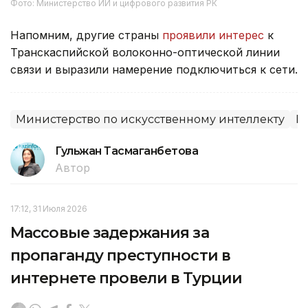
Фото: Министерство ИИ и цифрового развития РК
Напомним, другие страны
проявили интерес
к
Транскаспийской волоконно-оптической линии
связи и выразили намерение подключиться к сети.
Министерство по искусственному интеллекту
К
Гульжан Тасмаганбетова
Автор
17:12, 31 Июля 2026
Массовые задержания за
пропаганду преступности в
интернете провели в Турции