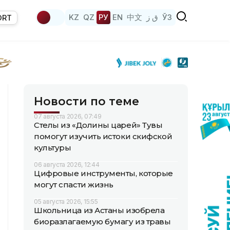
KZ
QZ
РУ
EN
中文
ق ز
ЎЗ
ORT
Новости по теме
07 августа 2026, 07:49
Стелы из «Долины царей» Тувы
помогут изучить истоки скифской
культуры
06 августа 2026, 12:44
Цифровые инструменты, которые
могут спасти жизнь
05 августа 2026, 15:55
Школьница из Астаны изобрела
биоразлагаемую бумагу из травы