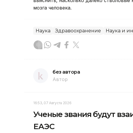
выяснить, насколько далеко стволовые 
мозга человека.
Наука
Здравоохранение
Наука и и
без автора
Автор
16:53, 07 Августа 2026
Ученые звания будут вза
ЕАЭС