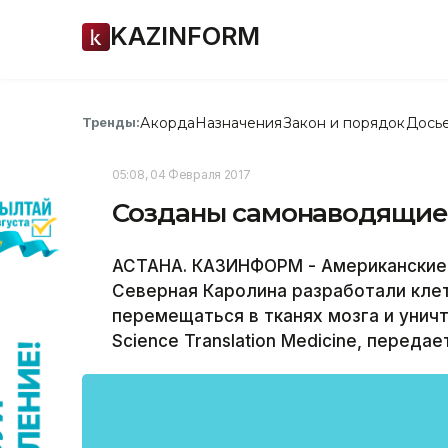
KAZINFORM
Акорда
Назначения
Закон и порядок
Дось
Тренды:
05:08, 04 Февраля 2017
Созданы самонаводящиес
АСТАНА. КАЗИНФОРМ - Американские 
Северная Каролина разработали кле
перемещаться в тканях мозга и унич
Science Translation Medicine, передае