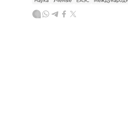
Наука
Ученые
ЕАЭС
Международн
Диана Калманбаева
Автор
11:10, 07 Августа 2026
ИИ впервые создал новы
Исследователи из США впервые с по
разработали новые вирусы, способн
Результаты работы опубликованы в 
агентство Kazinform.