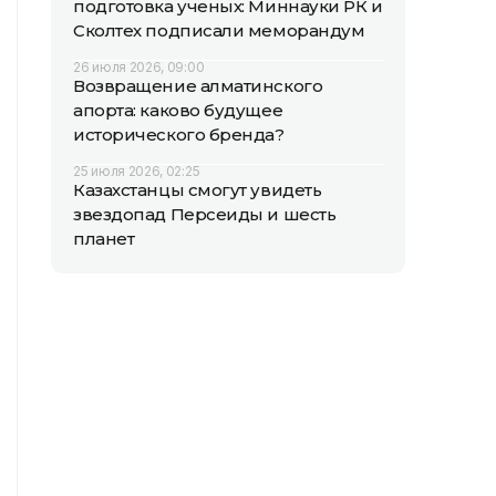
подготовка ученых: Миннауки РК и
Сколтех подписали меморандум
26 июля 2026, 09:00
Возвращение алматинского
апорта: каково будущее
исторического бренда?
25 июля 2026, 02:25
Казахстанцы смогут увидеть
звездопад Персеиды и шесть
планет