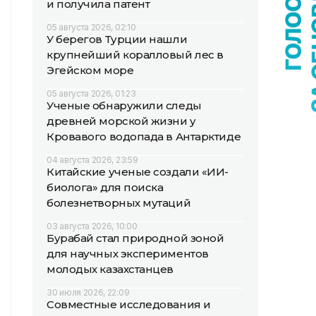
и получила патент
05 августа 2026, 02:10
У берегов Турции нашли
крупнейший коралловый лес в
Эгейском море
05 августа 2026, 01:23
Ученые обнаружили следы
древней морской жизни у
Кровавого водопада в Антарктиде
04 августа 2026, 23:59
Китайские ученые создали «ИИ-
биолога» для поиска
болезнетворных мутаций
03 августа 2026, 10:00
Бурабай стал природной зоной
для научных экспериментов
молодых казахстанцев
30 июля 2026, 22:09
Совместные исследования и