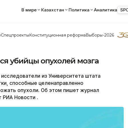
В мире
Казахстан
Политика
Аналитика
SP
е
Спецпроекты
Конституционная реформа
Выборы-2026
я убийцы опухолей мозга
исследователи из Университета штата
тки, способные целенаправленно
тожать опухоли. Об этом пишет журнал
т РИА Новости .