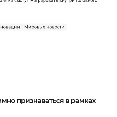
клетки смогут мигрировать внутри головного
нновации
Мировые новости
имно признаваться в рамках