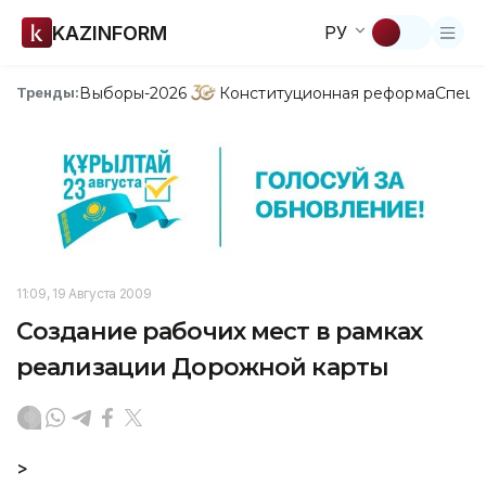
KAZINFORM
РУ
Выборы-2026
Конституционная реформа
Спецп
Тренды:
11:09, 19 Августа 2009
Создание рабочих мест в рамках
реализации Дорожной карты
>