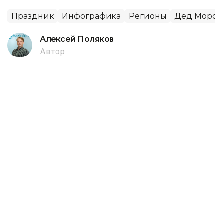
Праздник
Инфографика
Регионы
Дед Мороз
Алексей Поляков
Автор
11:00, 17 Мая 2024
В Казахстане лакшери-помидоры
стоят 5900 тенге - обзор цен
По данным Бюро национальной статистики
Агентства по стратегическому планированию и
реформам РК, в апреле средняя цена одного
килограмма помидоров составляла 1 065 тенге.
Агентство Kazinform узнало, как отличаются цены