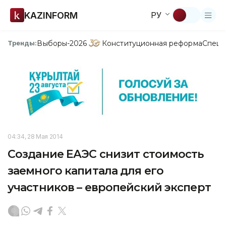
KAZINFORM
РУ
Выборы-2026
Конституционная реформа
Спецп
Тренды:
04:34, 28 Мая 2014
Создание ЕАЭС снизит стоимость
заемного капитала для его
участников – европейский эксперт