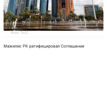
Фото: ТАСС
Мажилис РК ратифицировал Соглашение
об экономическом партнерстве между
государствами, входящими в Евразийский
экономический союз и Объединенными
Арабскими Эмиратами.
Как сообщил министр торговли и интеграции
РК Арман Шаккалиев, соглашение было
заключено 27 июня 2025 года в Минске в рамках
заседания Высшего Евразийского экономического
совета. Соглашение предусматривает отмену