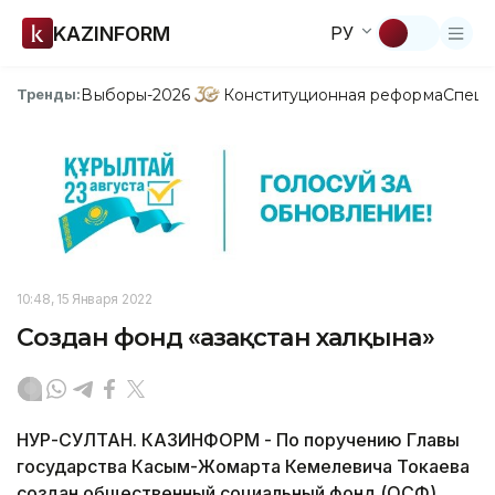
KAZINFORM
РУ
Выборы-2026
Конституционная реформа
Спецп
Тренды:
10:48, 15 Января 2022
Создан фонд «Қазақстан халқына»
НУР-СУЛТАН. КАЗИНФОРМ - По поручению Главы
государства Касым-Жомарта Кемелевича Токаева
создан общественный социальный фонд (ОСФ)