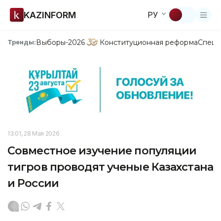
KAZINFORM
РУ
Выборы-2026
Конституционная реформа
Спецп
Тренды:
13:01, 28 Мая 2026
Совместное изучение популяции
тигров проводят ученые Казахстана
и России