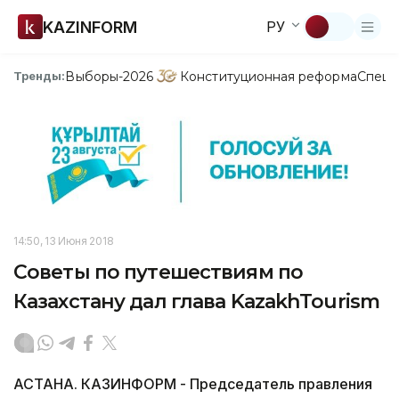
KAZINFORM
РУ
Выборы-2026
Конституционная реформа
Спецп
Тренды:
14:50, 13 Июня 2018
Советы по путешествиям по
Казахстану дал глава KazakhTourism
АСТАНА. КАЗИНФОРМ - Председатель правления