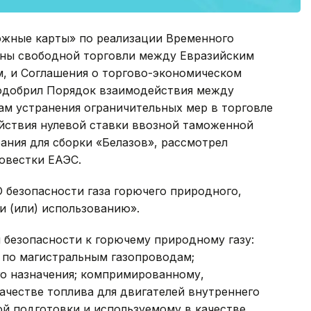
рожные карты» по реализации Временного
оны свободной торговли между Евразийским
, и Соглашения о торгово-экономическом
 одобрил Порядок взаимодействия между
ам устранения ограничительных мер в торговле
ействия нулевой ставки ввозной таможенной
ания для сборки «Белазов», рассмотрел
овестки ЕАЭС.
 безопасности газа горючего природного,
и (или) использованию».
 безопасности к горючему природному газу:
по магистральным газопроводам;
о назначения; компримированному,
ачестве топлива для двигателей внутреннего
й подготовки и используемому в качестве