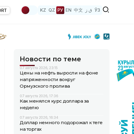
KZ
QZ
РУ
EN
中文
ق ز
ЎЗ
ORT
Новости по теме
07 августа 2026, 23:15
Цены на нефть выросли на фоне
напряженности вокруг
Ормузского пролива
07 августа 2026, 17:36
Как менялся курс доллара за
неделю
07 августа 2026, 16:34
Доллар немного подорожал к теңге
на торгах