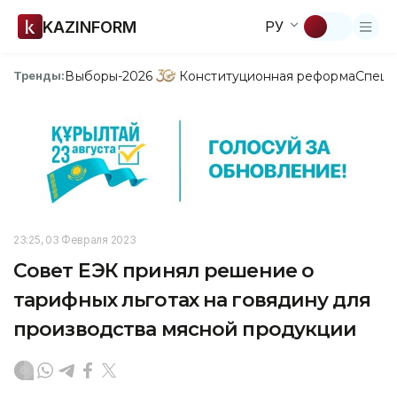
KAZINFORM
РУ
Выборы-2026
Конституционная реформа
Спецп
Тренды:
23:25, 03 Февраля 2023
Совет ЕЭК принял решение о
тарифных льготах на говядину для
производства мясной продукции