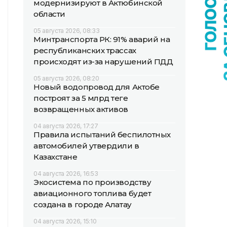
модернизируют в Актюбинской
области
05 августа 2026, 08:33
Минтранспорта РК: 91% аварий на
республиканских трассах
происходят из-за нарушений ПДД
05 августа 2026, 08:20
Новый водопровод для Актобе
построят за 5 млрд теңге
возвращенных активов
04 августа 2026, 17:27
Правила испытаний беспилотных
автомобилей утвердили в
Казахстане
04 августа 2026, 16:53
Экосистема по производству
авиационного топлива будет
создана в городе Алатау
04 августа 2026, 15:10