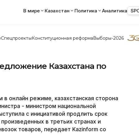
В мире
Казахстан
Политика
Аналитика
SP
е
Спецпроекты
Конституционная реформа
Выборы-2026
едложение Казахстана по
м
 в онлайн режиме, казахстанская сторона
инистра - министром национальной
ступила с инициативой продлить срок
 произведенных в третьих странах и
озок товаров, передает Kazinform со