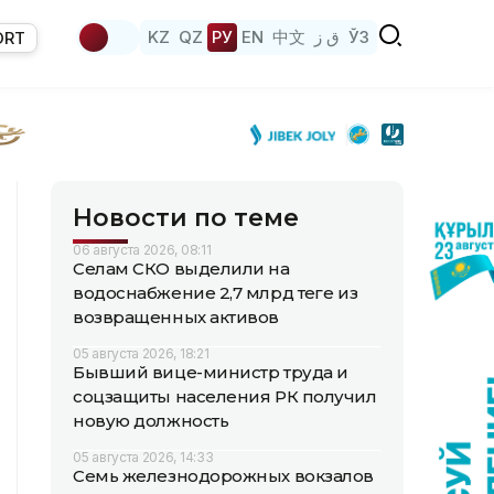
KZ
QZ
РУ
EN
中文
ق ز
ЎЗ
ORT
Новости по теме
06 августа 2026, 08:11
Селам СКО выделили на
водоснабжение 2,7 млрд теңге из
возвращенных активов
05 августа 2026, 18:21
Бывший вице-министр труда и
соцзащиты населения РК получил
новую должность
05 августа 2026, 14:33
Семь железнодорожных вокзалов