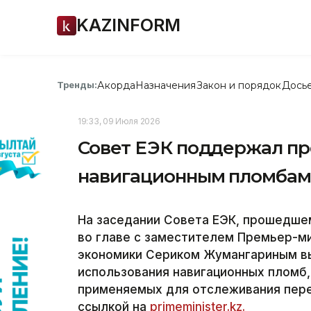
KAZINFORM
Акорда
Назначения
Закон и порядок
Дось
Тренды:
19:33, 09 Июля 2026
Совет ЕЭК поддержал пр
навигационным пломба
На заседании Совета ЕЭК, прошедшем
во главе с заместителем Премьер-м
экономики Сериком Жумангариным вы
использования навигационных пломб,
применяемых для отслеживания перев
ссылкой на
primeminister.kz.