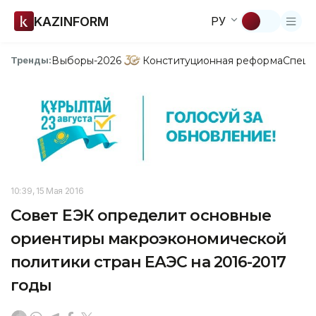
KAZINFORM
РУ
Выборы-2026
Конституционная реформа
Спецп
Тренды:
10:39, 15 Мая 2016
Совет ЕЭК определит основные
ориентиры макроэкономической
политики стран ЕАЭС на 2016-2017
годы