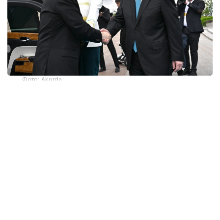
Фото: Akorda
ДНК дружбы
Туранский и Амурский тигры имеют
идентичный ДНК. Эта интересная
и символическая деталь стала неким камертоном
всего Государственного визита Владимира
Путина в Астану по приглашению Президента
Казахстана. Ведь идея единого кода,
объединяющего территории Средней Азии
и просторы Дальнего востока, может служить