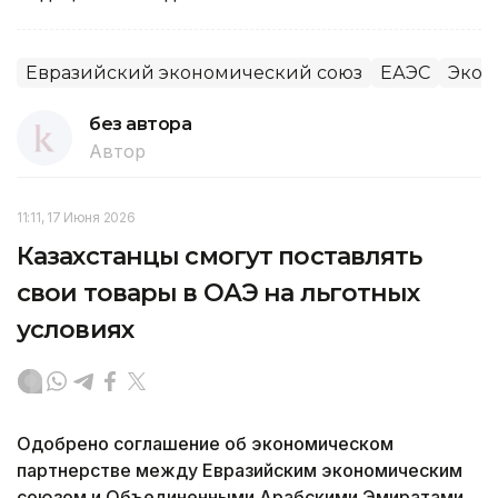
Евразийский экономический союз
ЕАЭС
Экон
без автора
Автор
11:11, 17 Июня 2026
Казахстанцы смогут поставлять
свои товары в ОАЭ на льготных
условиях
Одобрено соглашение об экономическом
партнерстве между Евразийским экономическим
союзом и Объединенными Арабскими Эмиратами.