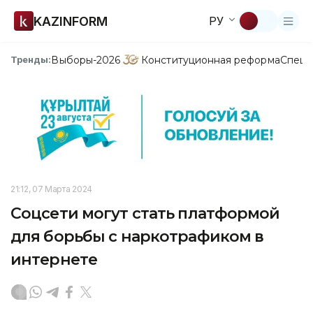
KAZINFORM
РУ
Выборы-2026
Конституционная реформа
Спецп
Тренды:
21:12, 07 Марта 2024
Соцсети могут стать платформой
для борьбы с наркотрафиком в
интернете