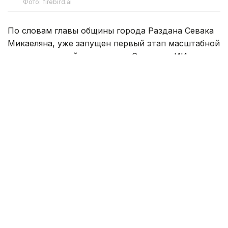
Фото: firebird.ai
По словам главы общины города Раздана Севака
Микаеляна, уже запущен первый этап масштабной
инвестиционной программы. Создание ИИ-
фабрики открывает новые возможности
для экономического развития города,
привлечения инвестиций и создания рабочих
мест.
— Отныне Раздан будет присутствовать
на мировой технологической карте
как центр инноваций и высоких
технологий, — заявил глава общины.