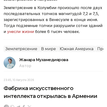
Землетрясение в Колумбии произошло после двух
последовательных толчков магнитудой 7,2 и 7,5,
зарегистрированных в Венесуэле в конце июня.
Тогда подземные толчки разрушили сотни зданий
и
унесли жизни
более 6 тысяч человек.
Землетрясение
В мире
Южная Америка
Про
Жанара Мухамедиярова
Автор
23:45, 10 Августа 2026
Фабрика искусственного
интеллекта открылась в Армении