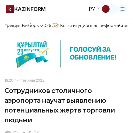
KAZINFORM
РУ
Выборы-2026
Конституционная реформа
Спецп
Тренды:
18:20, 17 Февраля 2023
Сотрудников столичного
аэропорта научат выявлению
потенциальных жертв торговли
людьми