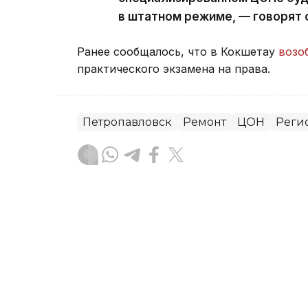
в штатном режиме, — говорят 
Ранее сообщалось, что в Кокшетау
возо
практического экзамена на права.
Петропавловск
Ремонт
ЦОН
Реги
Муратбек Макулбеков
Автор
12:10, 13 Июля 2026