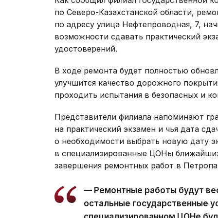
Как сообщил филиал государственной к
по Северо-Казахстанской области, рем
по адресу улица Нефтепроводная, 7, начн
возможности сдавать практический экз
удостоверений.
В ходе ремонта будет полностью обнов
улучшится качество дорожного покрыти
проходить испытания в безопасных и к
Представители филиала напоминают гра
на практический экзамен и чья дата сд
о необходимости выбрать новую дату эк
в специализированные ЦОНы ближайших
завершения ремонтных работ в Петроп
— Ремонтные работы будут вес
остальные государственные у
специализированном ЦОНе буд