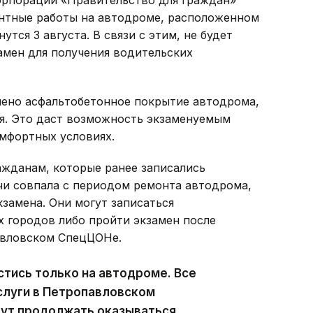
орпорации «Правительство для граждан»
онтные работы на автодроме, расположенном
утся 3 августа. В связи с этим, не будет
амен для получения водительских
лено асфальтобетонное покрытие автодрома,
я. Это даст возможность экзаменуемым
омфортных условиях.
жданам, которые ранее записались
ачи совпала с периодом ремонта автодрома,
замена. Они могут записаться
 городов либо пройти экзамен после
авловском СпецЦОНе.
тись только на автодроме. Все
слуги в Петропавловском
ут продолжать оказываться