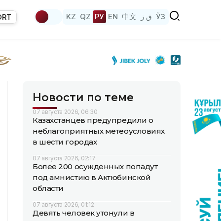
KZ
QZ
РУ
EN
中文
ق ز
ЎЗ
ORT
Новости по теме
07 августа 2026, 06:30
Казахстанцев предупредили о
неблагоприятных метеоусловиях
в шести городах
07 августа 2026, 02:17
Более 200 осужденных попадут
под амнистию в Актюбинской
области
07 августа 2026, 01:12
Девять человек утонули в