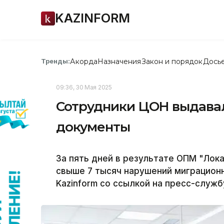
KAZINFORM
Акорда
Назначения
Закон и порядок
Дось
Тренды:
09:36, 30 Мая 2025
Сотрудники ЦОН выдава
документы
За пять дней в результате ОПМ "Лок
свыше 7 тысяч нарушений миграционн
Kazinform со ссылкой на пресс-служб