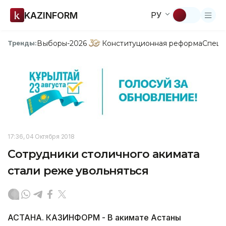
KAZINFORM
РУ
Выборы-2026
Конституционная реформа
Спецп
Тренды:
17:36, 04 Октября 2018
Сотрудники столичного акимата
стали реже увольняться
АСТАНА. КАЗИНФОРМ - В акимате Астаны