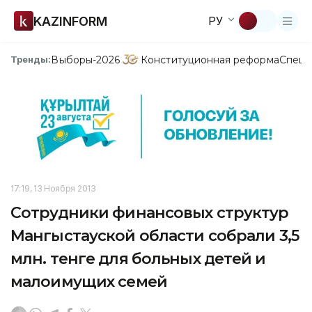
KAZINFORM
РУ
Выборы-2026
Конституционная реформа
Спецп
Тренды:
17:19, 13 Ноября 2013
Сотрудники финансовых структур
Мангыстауской области собрали 3,5
млн. тенге для больных детей и
малоимущих семей