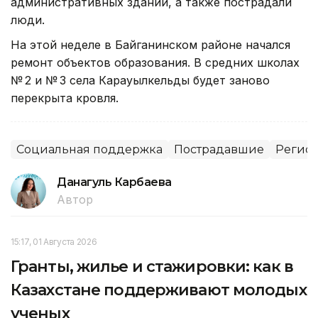
административных зданий, а также пострадали
люди.
На этой неделе в Байганинском районе начался
ремонт объектов образования. В средних школах
№ 2 и № 3 села Карауылкельды будет заново
перекрыта кровля.
Социальная поддержка
Пострадавшие
Регион
Данагуль Карбаева
Автор
15:17, 01 Августа 2026
Гранты, жилье и стажировки: как в
Казахстане поддерживают молодых
ученых