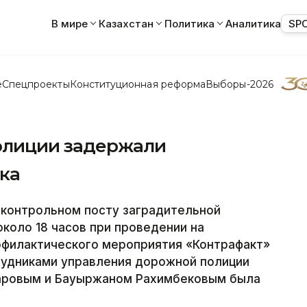
В мире
Казахстан
Политика
Аналитика
SP
е
Спецпроекты
Конституционная реформа
Выборы-2026
олиции задержали
ка
 контрольном посту заградительной
коло 18 часов при проведении на
офилактического мероприятия «Контрафакт»
рудниками управления дорожной полиции
аровым и Бауыржаном Рахимбековым была