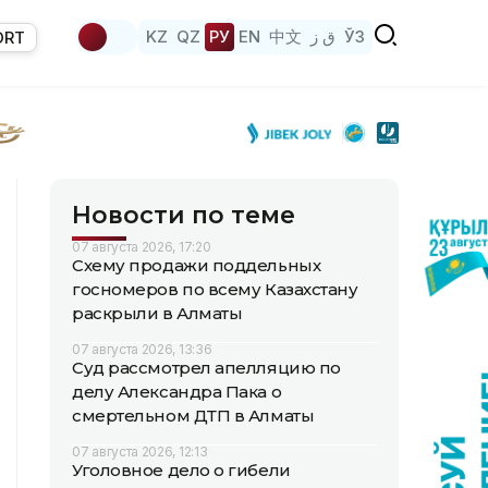
KZ
QZ
РУ
EN
中文
ق ز
ЎЗ
ORT
Новости по теме
07 августа 2026, 17:20
Схему продажи поддельных
госномеров по всему Казахстану
раскрыли в Алматы
07 августа 2026, 13:36
Суд рассмотрел апелляцию по
делу Александра Пака о
смертельном ДТП в Алматы
07 августа 2026, 12:13
Уголовное дело о гибели