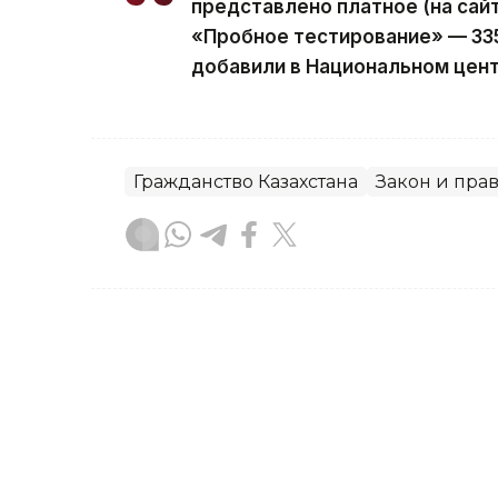
представлено платное (на сай
«Пробное тестирование» — 335
добавили в Национальном цент
Гражданство Казахстана
Закон и пра
Гульжан Тасмаганбетова
Автор
12:29, 08 Августа 2026
Может ли маркетплейс з