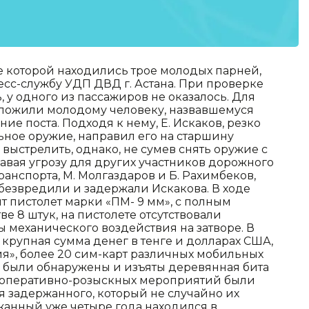
е которой находились трое молодых парней,
сс-службу УДП ДВД г. Астана. При проверке
 у одного из пассажиров не оказалось. Для
ложили молодому человеку, назвавшемуся
е поста. Подходя к нему, Е. Искаков, резко
ьное оружие, направил его на старшину
выстрелить, однако, не сумев снять оружие с
давая угрозу для других участников дорожного
анспорта, М. Молгаздаров и Б. Рахимбеков,
езвредили и задержали Искакова. В ходе
т пистолет марки «ПМ- 9 мм», с полным
е 8 штук, на пистолете отсутствовали
 механического воздействия на затворе. В
крупная сумма денег в тенге и долларах США,
я», более 20 сим-карт различных мобильных
 были обнаружены и изъяты деревянная бита
е оперативно-розыскных мероприятий были
 задержанного, который не случайно их
жанный уже четыре года находился в