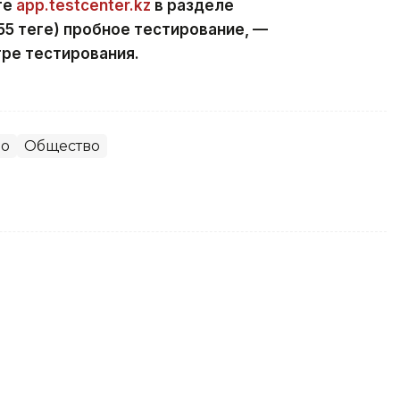
те
app.testcenter.kz
в разделе
5 теңге) пробное тестирование, —
ре тестирования.
во
Общество
аблокировать покупателя за