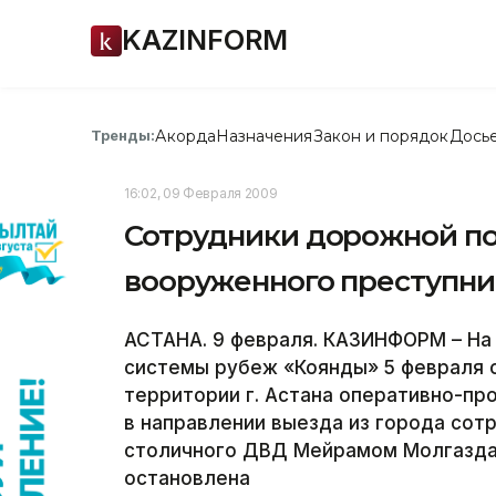
KAZINFORM
Акорда
Назначения
Закон и порядок
Дось
Тренды:
16:02, 09 Февраля 2009
Сотрудники дорожной п
вооруженного преступни
АСТАНА. 9 февраля. КАЗИНФОРМ – На
системы рубеж «Коянды» 5 февраля о
территории г. Астана оперативно-пр
в направлении выезда из города сот
столичного ДВД Мейрамом Молгазд
остановлена