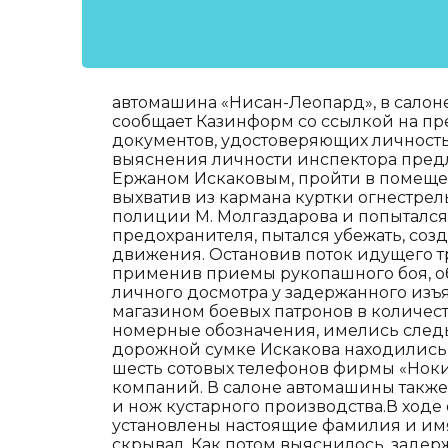
автомашина «Нисан-Леопард», в салон
сообщает Казинформ со ссылкой на пре
документов, удостоверяющих личность,
выяснения личности инспектора пред
Ержаном Искаковым, пройти в помещени
выхватив из кармана куртки огнестрел
полиции М. Молгаздарова и попытался 
предохранителя, пытался убежать, соз
движения. Остановив поток идущего тр
применив приемы рукопашного боя, об
личного досмотра у задержанного изъя
магазином боевых патронов в количеств
номерные обозначения, имелись следы
дорожной сумке Искакова находились 
шесть сотовых телефонов фирмы «Ноки
компаний. В салоне автомашины также
и нож кустарного производства.В ход
установлены настоящие фамилия и имя
скрывал. Как потом выяснилось, задер