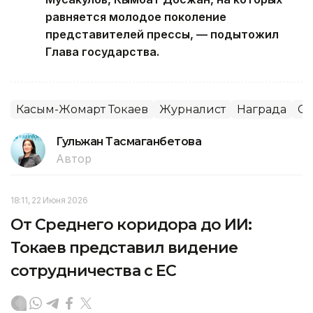
равняется молодое поколение
представителей прессы, — подытожил
Глава государства.
Касым-Жомарт Токаев
Журналист
Награда
С
Гульжан Тасмаганбетова
Автор
18:11, 22 Июня 2026
От Среднего коридора до ИИ:
Токаев представил видение
сотрудничества с ЕС