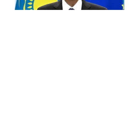
Снимок экрана
«Спустя десятилетие после подписания в 2015
году Соглашения о расширенном партнерстве
и сотрудничестве (СРПС) Европейский союз
сегодня является крупнейшим торговым
и инвестиционным партнером Казахстана.
Тысячи европейских компаний успешно работают
в нашей стране, получая прибыль и выгоды
для Европы и одновременно способствуя
модернизации и диверсификации нашей
экономики.
Это было и остается большим достижением.
Но достаточно ли этого в стремительно
меняющемся мире? Полагаю, что нет.