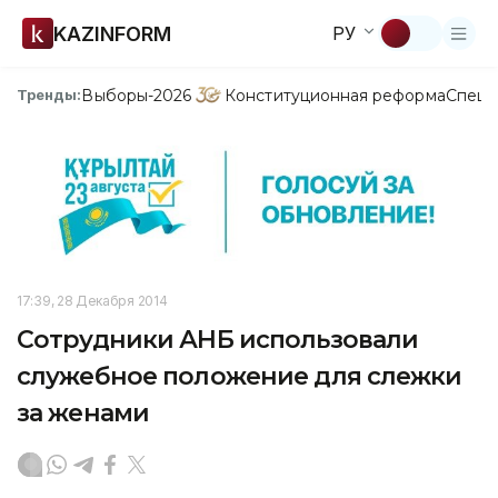
KAZINFORM
РУ
Выборы-2026
Конституционная реформа
Спецп
Тренды:
17:39, 28 Декабря 2014
Сотрудники АНБ использовали
служебное положение для слежки
за женами