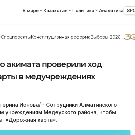
В мире
Казахстан
Политика
Аналитика
SP
е
Спецпроекты
Конституционная реформа
Выборы-2026
о акимата проверили ход
арты в медучреждениях
терина Ионова/ - Сотрудники Алматинского
им учреждениям Медеуского района, чтобы
ы «Дорожная карта».