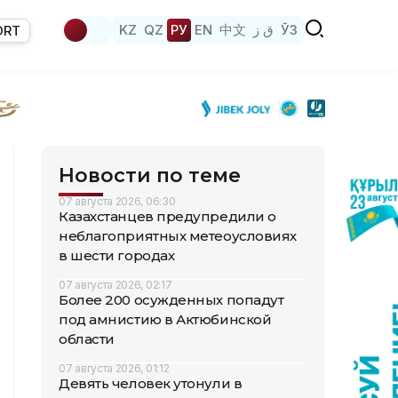
KZ
QZ
РУ
EN
中文
ق ز
ЎЗ
ORT
Новости по теме
07 августа 2026, 06:30
Казахстанцев предупредили о
неблагоприятных метеоусловиях
в шести городах
07 августа 2026, 02:17
Более 200 осужденных попадут
под амнистию в Актюбинской
области
07 августа 2026, 01:12
Девять человек утонули в