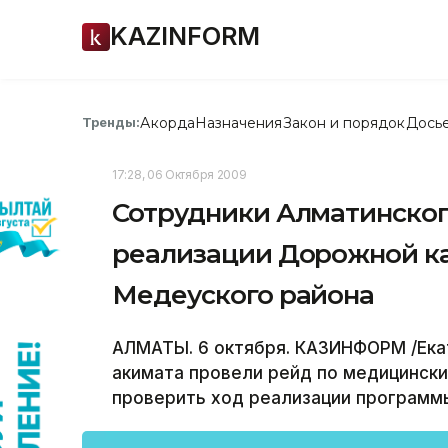
KAZINFORM
Акорда
Назначения
Закон и порядок
Дось
Тренды:
17:28, 06 Октября 2009
Сотрудники Алматинског
реализации Дорожной к
Медеуского района
АЛМАТЫ. 6 октября. КАЗИНФОРМ /Ека
акимата провели рейд по медицинск
проверить ход реализации программ