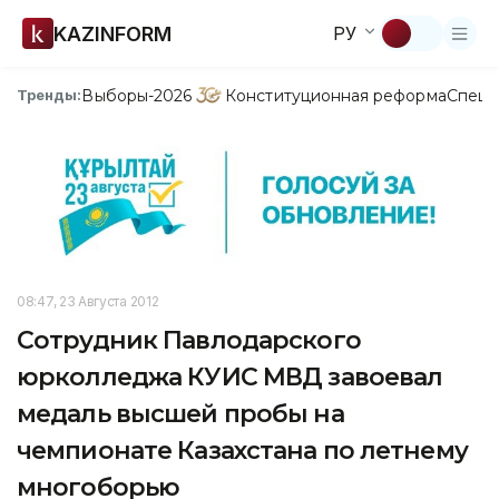
KAZINFORM
РУ
Выборы-2026
Конституционная реформа
Спецп
Тренды:
08:47, 23 Августа 2012
Сотрудник Павлодарского
юрколледжа КУИС МВД завоевал
медаль высшей пробы на
чемпионате Казахстана по летнему
многоборью