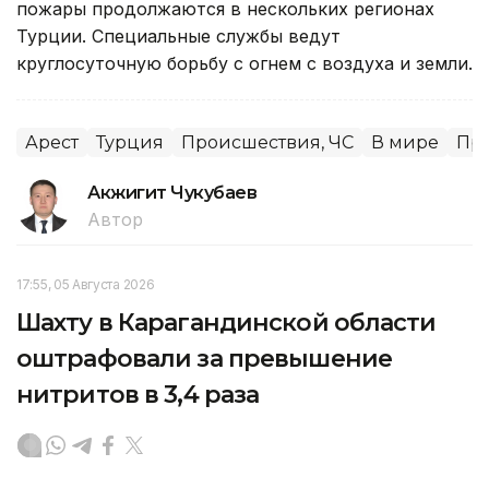
пожары продолжаются в нескольких регионах
Турции. Специальные службы ведут
круглосуточную борьбу с огнем с воздуха и земли.
Арест
Турция
Происшествия, ЧС
В мире
Пр
Акжигит Чукубаев
Автор
17:55, 05 Августа 2026
Шахту в Карагандинской области
оштрафовали за превышение
нитритов в 3,4 раза