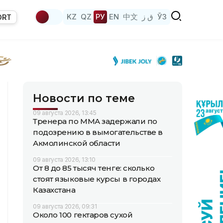
KZ
QZ
РУ
EN
中文
ق ز
ЎЗ
ORT
Новости по теме
09 августа 2026, 13:45
Тренера по ММА задержали по
подозрению в вымогательстве в
Акмолинской области
09 августа 2026, 13:10
От 8 до 85 тысяч тенге: сколько
стоят языковые курсы в городах
Казахстана
09 августа 2026, 09:31
Около 100 гектаров сухой