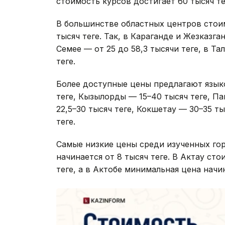
стоимость курсов достигает 60 тысяч тең
В большинстве областных центров стоим
тысяч теңге. Так, в Караганде и Жезказга
Семее — от 25 до 58,3 тысячи теңге, в Т
теңге.
Более доступные цены предлагают язык
теңге, Кызылорды — 15–40 тысяч теңге, П
22,5–30 тысяч теңге, Кокшетау — 30–35 ты
теңге.
Самые низкие цены среди изученных гор
начинается от 8 тысяч теңге. В Актау ст
теңге, а в Актобе минимальная цена начин