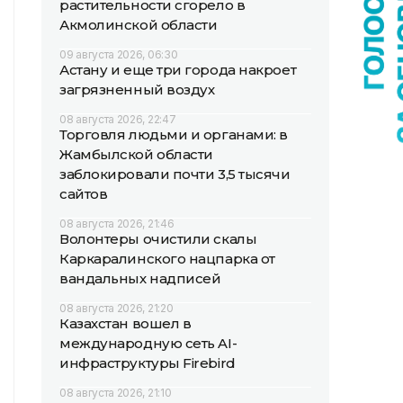
растительности сгорело в
Акмолинской области
09 августа 2026, 06:30
Астану и еще три города накроет
загрязненный воздух
08 августа 2026, 22:47
Торговля людьми и органами: в
Жамбылской области
заблокировали почти 3,5 тысячи
сайтов
08 августа 2026, 21:46
Волонтеры очистили скалы
Каркаралинского нацпарка от
вандальных надписей
08 августа 2026, 21:20
Казахстан вошел в
международную сеть AI-
инфраструктуры Firebird
08 августа 2026, 21:10