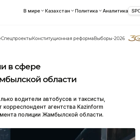
В мире
Казахстан
Политика
Аналитика
SP
е
Спецпроекты
Конституционная реформа
Выборы-2026
и в сфере
мбылской области
лько водители автобусов и таксисты,
т корреспондент агентства Kazinform
амента полиции Жамбылской области.