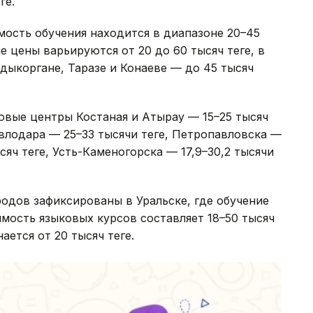
ге.
ость обучения находится в диапазоне 20–45
не цены варьируются от 20 до 60 тысяч теңге, в
алдыкоргане, Таразе и Конаеве — до 45 тысяч
овые центры Костаная и Атырау — 15–25 тысяч
авлодара — 25–33 тысячи теңге, Петропавловска —
сяч теңге, Усть-Каменогорска — 17,9–30,2 тысячи
одов зафиксированы в Уральске, где обучение
оимость языковых курсов составляет 18–50 тысяч
ается от 20 тысяч теңге.