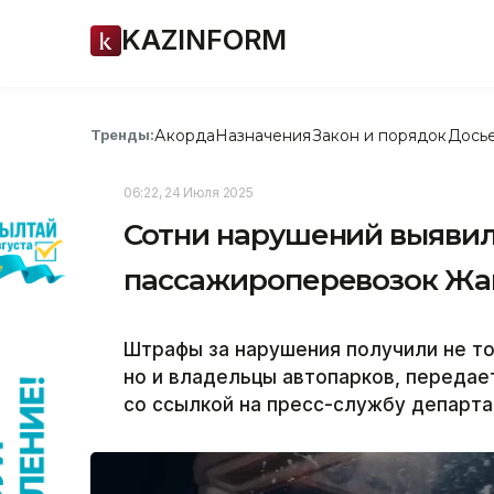
KAZINFORM
Акорда
Назначения
Закон и порядок
Дось
Тренды:
06:22, 24 Июля 2025
Сотни нарушений выявил
пассажироперевозок Жа
Штрафы за нарушения получили не то
но и владельцы автопарков, передае
со ссылкой на пресс-службу департ