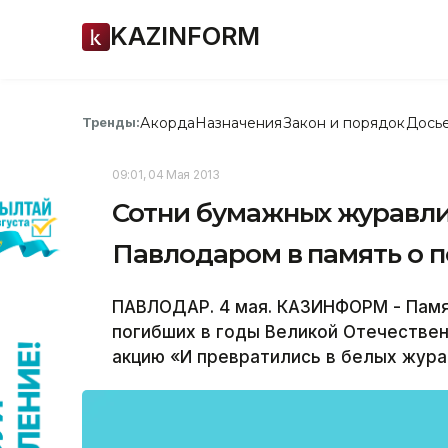
KAZINFORM
Акорда
Назначения
Закон и порядок
Дось
Тренды:
09:01, 04 Мая 2013
Сотни бумажных журавли
Павлодаром в память о 
ПАВЛОДАР. 4 мая. КАЗИНФОРМ - Памя
погибших в годы Великой Отечествен
акцию «И превратились в белых жура