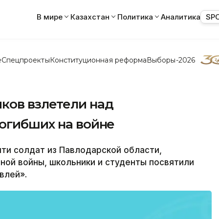
В мире
Казахстан
Политика
Аналитика
SP
е
Спецпроекты
Конституционная реформа
Выборы-2026
ков взлетели над
погибших на войне
ти солдат из Павлодарской области,
ной войны, школьники и студенты посвятили
влей».