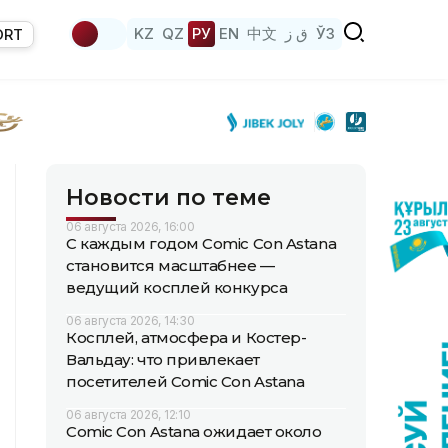
KZ
QZ
РУ
EN
中文
ق ز
ЎЗ
ORT
Новости по теме
06 августа 2026, 16:00
С каждым годом Comic Con Astana
становится масштабнее —
ведущий косплей конкурса
06 августа 2026, 14:30
Косплей, атмосфера и Костер-
Вальдау: что привлекает
посетителей Comic Con Astana
06 августа 2026, 12:10
Comic Con Astana ожидает около