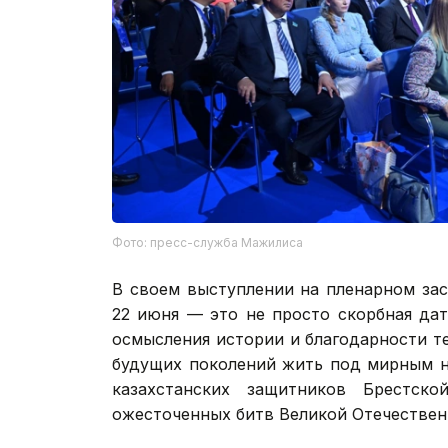
Фото: пресс-служба Мажилиса
В своем выступлении на пленарном за
22 июня — это не просто скорбная дат
осмысления истории и благодарности т
будущих поколений жить под мирным н
казахстанских защитников Брестс
ожесточенных битв Великой Отечествен