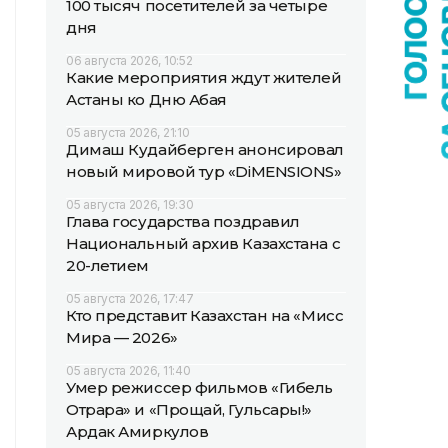
100 тысяч посетителей за четыре
дня
06 августа 2026, 10:52
Какие мероприятия ждут жителей
Астаны ко Дню Абая
05 августа 2026, 21:10
Димаш Кудайберген анонсировал
новый мировой тур «DiMENSIONS»
05 августа 2026, 19:30
Глава государства поздравил
Национальный архив Казахстана с
20-летием
05 августа 2026, 17:47
Кто представит Казахстан на «Мисс
Мира — 2026»
05 августа 2026, 11:40
Умер режиссер фильмов «Гибель
Отрара» и «Прощай, Гульсары!»
Ардак Амиркулов