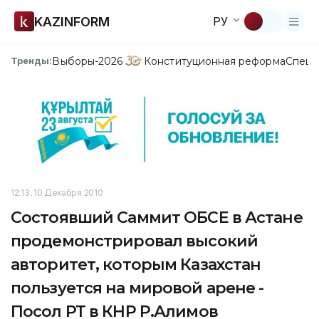
KAZINFORM
РУ
Выборы-2026
Конституционная реформа
Спецп
Тренды:
12:13, 10 Декабря 2010
Состоявший Саммит ОБСЕ в Астане
продемонстрировал высокий
авторитет, которым Казахстан
пользуется на мировой арене -
Посол РТ в КНР Р.Алимов