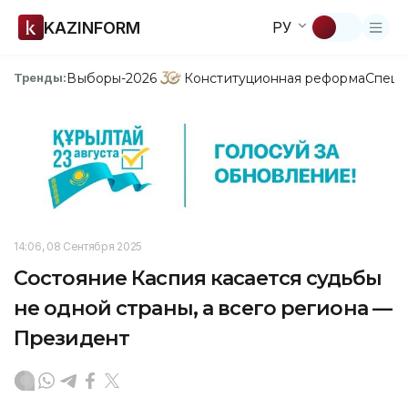
KAZINFORM
РУ
Выборы-2026
Конституционная реформа
Спецп
Тренды:
14:06, 08 Сентября 2025
Состояние Каспия касается судьбы
не одной страны, а всего региона —
Президент