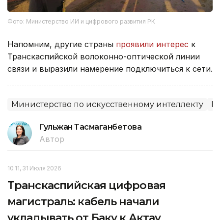
Фото: Министерство ИИ и цифрового развития РК
Напомним, другие страны
проявили интерес
к
Транскаспийской волоконно-оптической линии
связи и выразили намерение подключиться к сети.
Министерство по искусственному интеллекту
К
Гульжан Тасмаганбетова
Автор
10:11, 31 Июля 2026
Транскаспийская цифровая
магистраль: кабель начали
укладывать от Баку к Актау