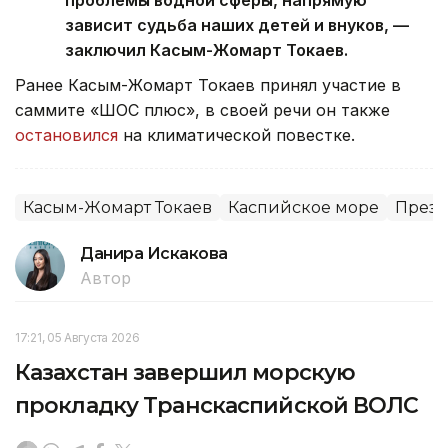
зависит судьба наших детей и внуков, —
заключил Касым-Жомарт Токаев.
Ранее Касым-Жомарт Токаев принял участие в
саммите «ШОС плюс», в своей речи он также
остановился
на климатической повестке.
Касым-Жомарт Токаев
Каспийское море
Прези
Данира Искакова
Автор
17:21, 05 Августа 2026
Казахстан завершил морскую
прокладку Транскаспийской ВОЛС