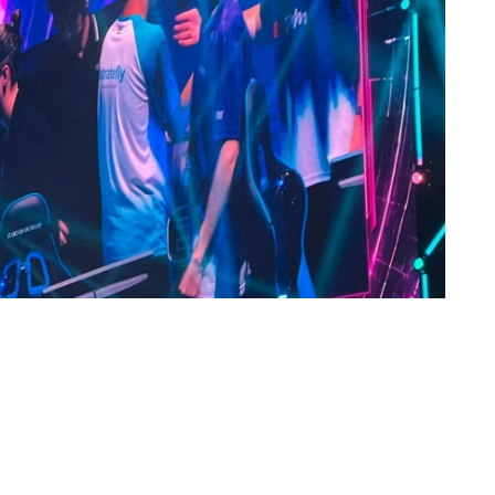
ой карте Nuke в CS2. Несмотря на серьезное
Z смогла собраться и показать сильную игру в
а одержала победу и со счетом 2:1 выиграла