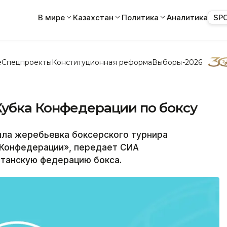
В мире
Казахстан
Политика
Аналитика
SP
е
Спецпроекты
Конституционная реформа
Выборы-2026
Кубка Конфедерации по боксу
ла жеребьевка боксерского турнира
 Конфедерации», передает СИА
станскую федерацию бокса.