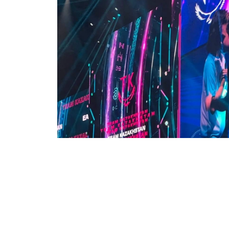
Фото: Адиль Нуртазин/Kazinform
Все решилось на третьей, заключительн
давление и напряженную борьбу, Team K
решающий момент. Казахстанская команд
финал.