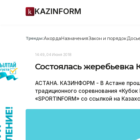
KAZINFORM
Акорда
Назначения
Закон и порядок
Дось
Тренды:
14:49, 04 Июня 2018
Состоялась жеребьевка 
АСТАНА. КАЗИНФОРМ - В Астане прош
традиционного соревнования «Кубок
«SPORTINFORM» со ссылкой на Казах