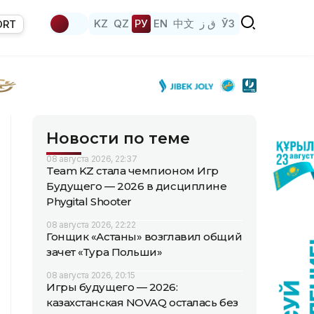
KZ
QZ
РУ
EN
中文
ق ز
ЎЗ
ORT
Новости по теме
08 августа 2026, 22:37
Team KZ стала чемпионом Игр
Будущего — 2026 в дисциплине
Phygital Shooter
08 августа 2026, 22:22
Гонщик «Астаны» возглавил общий
зачет «Тура Польши»
08 августа 2026, 20:15
Игры будущего — 2026:
казахстанская NOVAQ осталась без