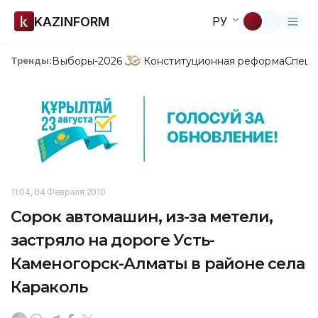
KAZINFORM
РУ
Выборы-2026
Конституционная реформа
Спецп
Тренды:
11:04, 04 Февраля 2010
Сорок автомашин, из-за метели,
застряло на дороге Усть-
Каменогорск-Алматы в районе села
Караколь