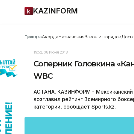
KAZINFORM
Акорда
Назначения
Закон и порядок
Дось
Тренды:
19:52, 08 Июня 2018
Соперник Головкина «Кан
WBC
АСТАНА. КАЗИНФОРМ - Мексиканский б
возглавил рейтинг Всемирного боксе
категории, сообщает Sports.kz.