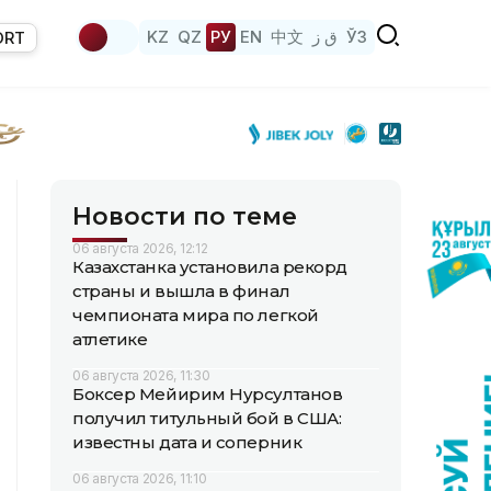
KZ
QZ
РУ
EN
中文
ق ز
ЎЗ
ORT
Новости по теме
06 августа 2026, 12:12
Казахстанка установила рекорд
страны и вышла в финал
чемпионата мира по легкой
атлетике
06 августа 2026, 11:30
Боксер Мейирим Нурсултанов
получил титульный бой в США:
известны дата и соперник
06 августа 2026, 11:10