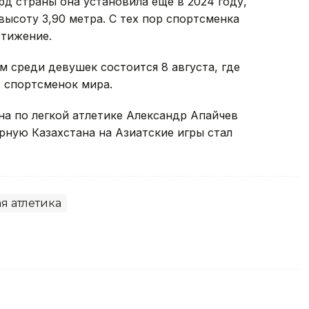
д страны она установила еще в 2024 году,
высоту 3,90 метра. С тех пор спортсменка
стижение.
 среди девушек состоится 8 августа, где
х спортсменок мира.
на по легкой атлетике Александр Апайчев
орную Казахстана на Азиатские игры стал
я атлетика