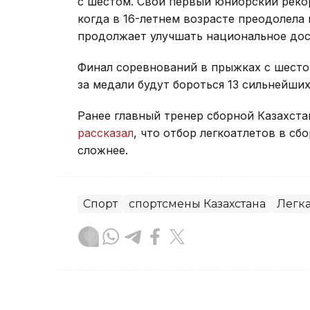
с шестом. Свой первый юниорский рекор
когда в 16-летнем возрасте преодолела 
продолжает улучшать национальное до
Финал соревнований в прыжках с шестом
за медали будут бороться 13 сильнейши
Ранее главный тренер сборной Казахста
рассказал
, что отбор легкоатлетов в сб
сложнее.
Спорт
спортсмены Казахстана
Легка
Динара Сугурбаева