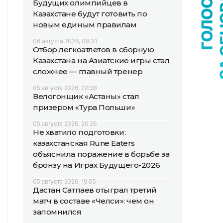
Будущих олимпийцев в
Казахстане будут готовить по
новым единым правилам
06 августа 2026, 09:31
Отбор легкоатлетов в сборную
Казахстана на Азиатские игры стал
сложнее — главный тренер
05 августа 2026, 22:38
Велогонщик «Астаны» стал
призером «Тура Польши»
05 августа 2026, 20:26
Не хватило подготовки:
казахстанская Rune Eaters
объяснила поражение в борьбе за
бронзу на Играх Будущего-2026
05 августа 2026, 19:05
Дастан Сатпаев отыграл третий
матч в составе «Челси»: чем он
запомнился