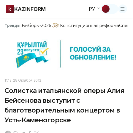
KAZINFORM
РУ
Выборы-2026
Конституционная реформа
Спецп
Тренды:
11:12, 28 Октября 2012
Солистка итальянской оперы Алия
Бейсенова выступит с
благотворительным концертом в
Усть-Каменогорске