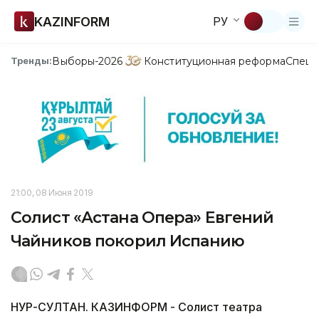
KAZINFORM
РУ
Выборы-2026
Конституционная реформа
Спецп
Тренды:
21:00, 08 Июня 2019
Солист «Астана Опера» Евгений
Чайников покорил Испанию
НУР-СУЛТАН. КАЗИНФОРМ - Солист театра