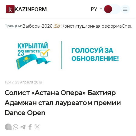
KAZINFORM
РУ
Выборы-2026
Конституционная реформа
Спецп
Тренды:
13:47, 25 Апреля 2018
Солист «Астана Опера» Бахтияр
Адамжан стал лауреатом премии
Dance Open