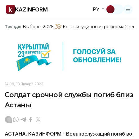
KAZINFORM
РУ
Выборы-2026
Конституционная реформа
Спецп
Тренды:
14:09, 18 Января 2023
Солдат срочной службы погиб близ
Астаны
АСТАНА. КАЗИНФОРМ - Военнослужащий погиб во