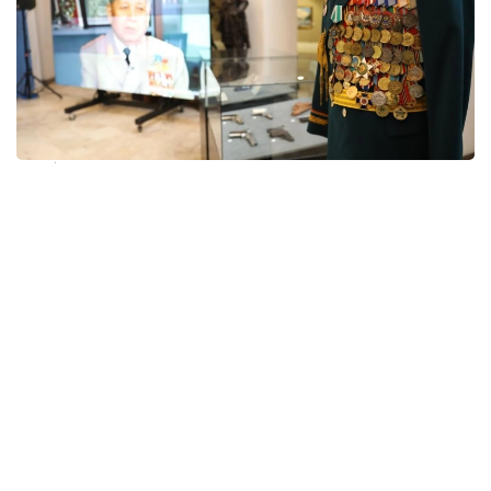
Фото: Минобороны РК
Среди переданных экспонатов —
государственные награды, личные документы,
образцы военной формы, сувенирное и именное
оружие, а также другие предметы, отражающие
жизненный и боевой путь легендарного
военачальника.
Ценные реликвии, связанные с жизнью
и служебной деятельностью Сагадата
Нурмагамбетова, музею передали его дочь
и внук — Айсулу и Саук Нурмагамбетовы.