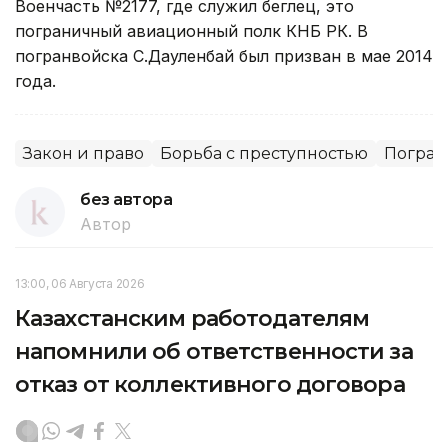
Военчасть №2177, где служил беглец, это
пограничный авиационный полк КНБ РК. В
погранвойска С.Дауленбай был призван в мае 2014
года.
Закон и право
Борьба с преступностью
Погра
без автора
Автор
13:00, 06 Августа 2026
Казахстанским работодателям
напомнили об ответственности за
отказ от коллективного договора