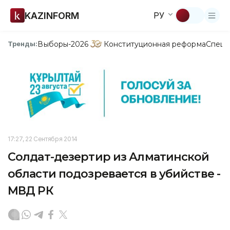
KAZINFORM
РУ
Выборы-2026
Конституционная реформа
Спецп
Тренды:
17:27, 22 Сентября 2014
Солдат-дезертир из Алматинской
области подозревается в убийстве -
МВД РК