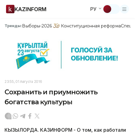
KAZINFORM
РУ
Выборы-2026
Конституционная реформа
Спецп
Тренды:
23:55, 01 Августа 2016
Сохранить и приумножить
богатства культуры
КЫЗЫЛОРДА. КАЗИНФОРМ - О том, как работали