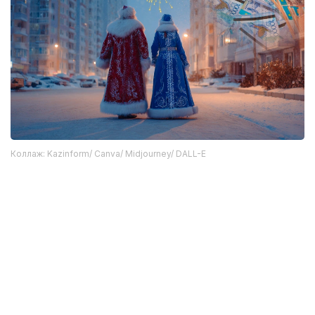
Коллаж: Kazinform/ Canva/ Midjourney/ DALL-E
Ранее мы рассказывали сколько в разных городах
Казахстана люди заплатят за
новогодний
корпоратив
и
праздничную елку
.
Праздник
Инфографика
Регионы
Дед Мороз
Алексей Поляков