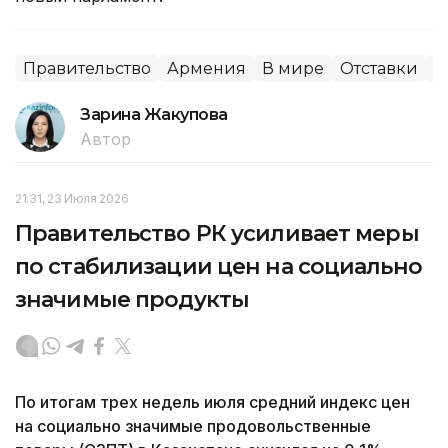
Правительство
Армения
В мире
Отставки
П
Зарина Жакупова
Автор
21:31, 23 Июля 2026
Правительство РК усиливает меры
по стабилизации цен на социально
значимые продукты
По итогам трех недель июля средний индекс цен
на социально значимые продовольственные