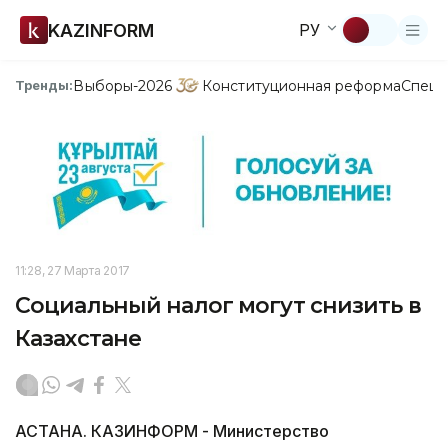
KAZINFORM
РУ
Выборы-2026
Конституционная реформа
Спецп
Тренды:
11:28, 27 Марта 2017
Социальный налог могут снизить в
Казахстане
АСТАНА. КАЗИНФОРМ - Министерство