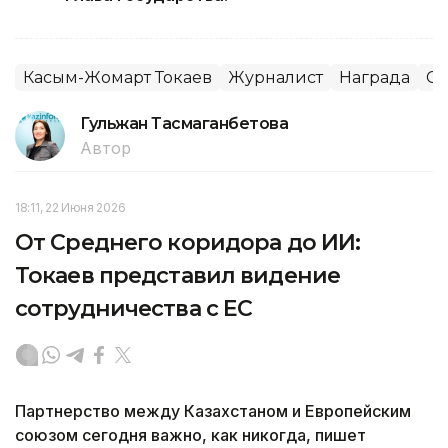
Касым-Жомарт Токаев
Журналист
Награда
С
Гульжан Тасмаганбетова
Автор
18:11, 22 Июня 2026
От Среднего коридора до ИИ:
Токаев представил видение
сотрудничества с ЕС
Партнерство между Казахстаном и Европейским
союзом сегодня важно, как никогда, пишет