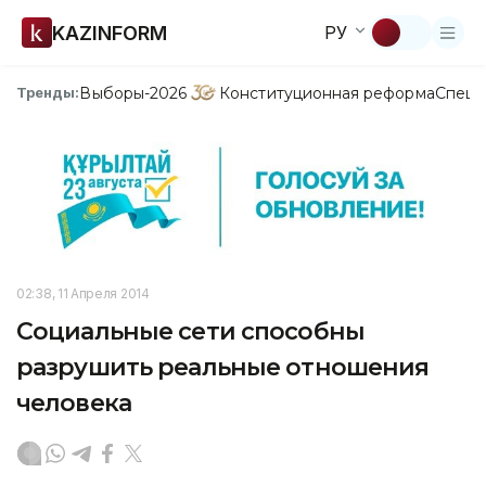
KAZINFORM
РУ
Выборы-2026
Конституционная реформа
Спецп
Тренды:
02:38, 11 Апреля 2014
Социальные сети способны
разрушить реальные отношения
человека