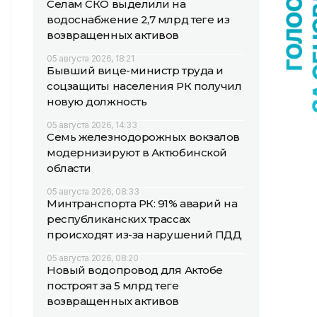
Селам СКО выделили на
водоснабжение 2,7 млрд теңге из
возвращенных активов
05 августа 2026, 18:21
Бывший вице-министр труда и
соцзащиты населения РК получил
новую должность
05 августа 2026, 14:33
Семь железнодорожных вокзалов
модернизируют в Актюбинской
области
05 августа 2026, 08:33
Минтранспорта РК: 91% аварий на
республиканских трассах
происходят из-за нарушений ПДД
05 августа 2026, 08:20
Новый водопровод для Актобе
построят за 5 млрд теңге
возвращенных активов