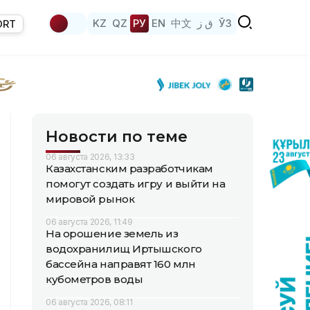
KZ
QZ
РУ
EN
中文
ق ز
ЎЗ
ORT
Новости по теме
06 августа 2026, 13:33
Казахстанским разработчикам
помогут создать игру и выйти на
мировой рынок
06 августа 2026, 11:49
На орошение земель из
водохранилищ Иртышского
бассейна направят 160 млн
кубометров воды
06 августа 2026, 08:11