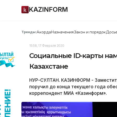
KAZINFORM
Акорда
Назначения
Закон и порядок
Дось
Тренды:
15:58, 17 Февраля 2020
Социальные ID-карты нам
Казахстане
НУР-СУЛТАН. КАЗИНФОРМ - Заместит
поручил до конца текущего года обес
коррепондент МИА «Казинформ».