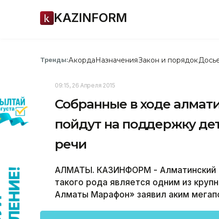
KAZINFORM
Акорда
Назначения
Закон и порядок
Дось
Тренды:
09:15, 26 Апреля 2015
Собранные в ходе алмат
пойдут на поддержку де
речи
АЛМАТЫ. КАЗИНФОРМ - Алматинский 
такого рода является одним из крупн
Алматы Марафон» заявил аким мегап