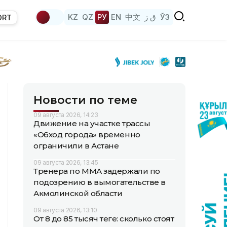
KZ
QZ
РУ
EN
中文
ق ز
ЎЗ
ORT
Новости по теме
09 августа 2026, 14:23
Движение на участке трассы
«Обход города» временно
ограничили в Астане
09 августа 2026, 13:45
Тренера по ММА задержали по
подозрению в вымогательстве в
Акмолинской области
09 августа 2026, 13:10
От 8 до 85 тысяч теңге: сколько стоят