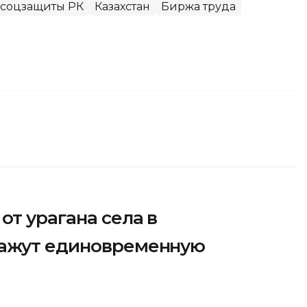
 соцзащиты РК
Казахстан
Биржа труда
от урагана села в
кажут единовременную