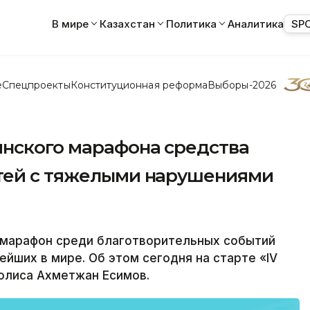
В мире
Казахстан
Политика
Аналитика
SP
е
Спецпроекты
Конституционная реформа
Выборы-2026
инского марафона средства
тей с тяжелыми нарушениями
марафон среди благотворительных событий
ейших в мире. Об этом сегодня на старте «IV
олиса Ахметжан Есимов.