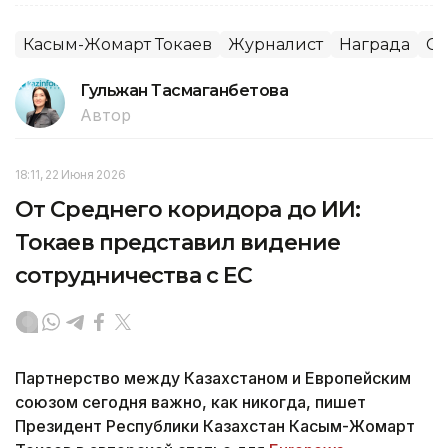
Касым-Жомарт Токаев
Журналист
Награда
С
Гульжан Тасмаганбетова
Автор
18:11, 22 Июня 2026
От Среднего коридора до ИИ:
Токаев представил видение
сотрудничества с ЕС
Партнерство между Казахстаном и Европейским
союзом сегодня важно, как никогда, пишет
Президент Республики Казахстан Касым-Жомарт