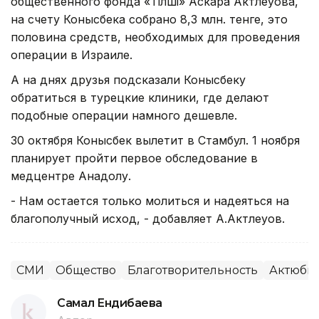
общественного фонда «Тілші» Аскара Актлеуова,
на счету Конысбека собрано 8,3 млн. тенге, это
половина средств, необходимых для проведения
операции в Израиле.
А на днях друзья подсказали Конысбеку
обратиться в турецкие клиники, где делают
подобные операции намного дешевле.
30 октября Конысбек вылетит в Стамбул. 1 ноября
планирует пройти первое обследование в
медцентре Анадолу.
- Нам остается только молиться и надеяться на
благополучный исход, - добавляет А.Актлеуов.
СМИ
Общество
Благотворительность
Актюбин
Самал Ендибаева