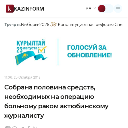
KAZINFORM
РУ
Выборы-2026
Конституционная реформа
Спецп
Тренды:
11:06, 25 Октября 2012
Собрана половина средств,
необходимых на операцию
больному раком актюбинскому
журналисту