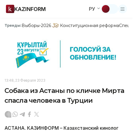
KAZINFORM
РУ
Выборы-2026
Конституционная реформа
Спецп
Тренды:
13:48, 23 Февраля 2023
Собака из Астаны по кличке Мирта
спасла человека в Турции
АСТАНА. КАЗИНФОРМ – Казахстанский кинолог