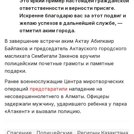
Это яркий пример настоящей гражданской
ответственности и верности присяге.
Искренне благодарю вас за этот подвиг и
желаю успехов в дальнейшей службе, —
отметил аким города.
В завершение встречи аким Актау Абилкаир
Байпаков и председатель Актауского городского
маслихата Сембигали Закенов вручили
полицейским почетные грамоты и памятные
подарки.
Ранее военнослужащие Центра миротворческих
операций
предотвратили
нападение на
несовершеннолетнего в Алматы. Офицеры
задержали мужчину, ударившего ребенка у парка
«Атакент» и вызвали полицию.
Спасение
Полицейские
Регионы Казахстана