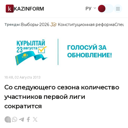
KAZINFORM
РУ
Выборы-2026
Конституционная реформа
Спецп
Тренды:
16:48, 02 Августа 2013
Со следующего сезона количество
участников первой лиги
сократится