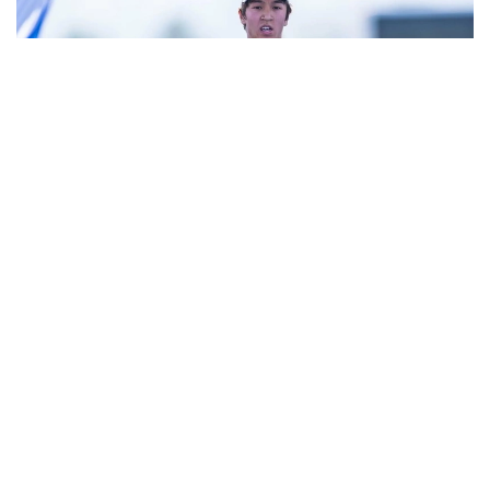
Фото: НОК РК
В Туркестане прошел этап Кубка Азии по
триатлону.
В мужском старте серебряную медаль завоевал
представитель сборной Казахстана Арлан
Жанабай. Он финишировал вторым с результатом
1:47:07.
Победителем стал россиянин Роман Минеев,
выступающий под нейтральным флагом, —