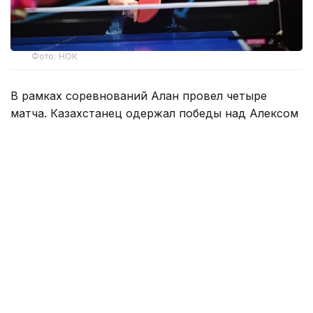
Фото: НОК
В рамках соревнований Алан провел четыре
матча. Казахстанец одержал победы над Алексом
Ло (США) 3:1, Абхинавом Ширбхате (США) 3:0,
Эндрю Цао (США) 3:0.
В финале Курмангалиев выиграл у Чулуна Не
(Австралия) 3:1, завершив турнир на первом
месте.
Ранее казахстанские спортсмены Кирилл
Герасименко и Искендер Харки
стали
серебряными призерами
международного
турнира по настольному теннису серии WTT
Feeder, который прошел в Ташкенте (Узбекистан).