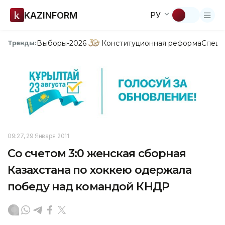
KAZINFORM
РУ
Выборы-2026
Конституционная реформа
Спецп
Тренды:
09:27, 29 Января 2011
Со счетом 3:0 женская сборная
Казахстана по хоккею одержала
победу над командой КНДР