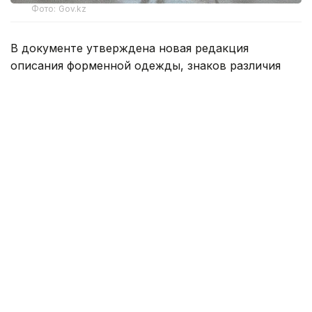
Фото: Gov.kz
В документе утверждена новая редакция
описания форменной одежды, знаков различия
и правил их ношения. Согласно новым правилам,
сотрудники органов внутренних дел обязаны
носить форменную одежду строго
в соответствии с установленными требованиями.
Она должна соответствовать утвержденным
образцам, быть аккуратно подогнана
и содержаться в безупречном состоянии.
В служебное время полицейские должны
находиться в форме, соответствующей
присвоенному специальному званию. Исключение
составляют сотрудники, которым официально
разрешено исполнять служебные обязанности
в гражданской одежде.